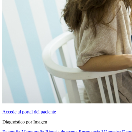
Accede al portal del paciente
Diagnóstico por Imagen
Ecografía
Mamografía
Biopsia de mama
Resonancia Mágnetica
Dens