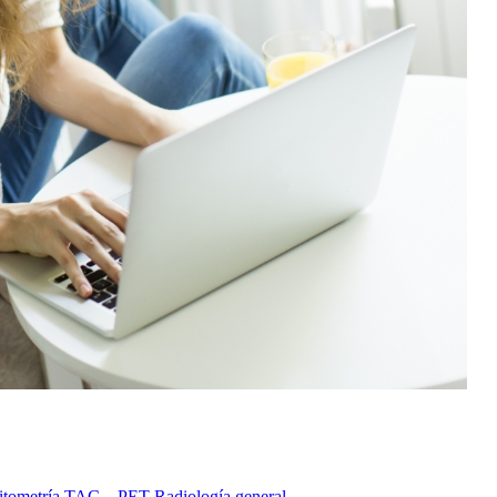
itometría
TAC – PET
Radiología general