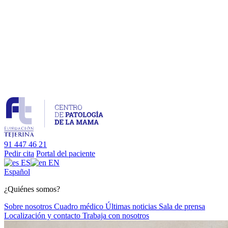
91 447 46 21
Pedir cita
Portal del paciente
ES
EN
Es
pañol
¿Quiénes somos?
Sobre nosotros
Cuadro médico
Últimas noticias
Sala de prensa
Localización y contacto
Trabaja con nosotros