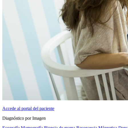
Accede al portal del paciente
Diagnóstico por Imagen
Ecografía
Mamografía
Biopsia de mama
Resonancia Mágnetica
Dens