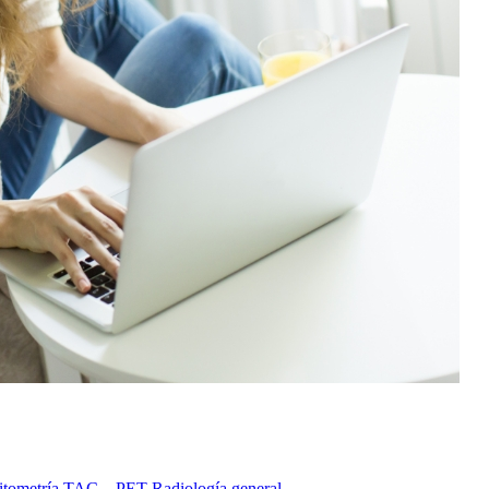
itometría
TAC – PET
Radiología general