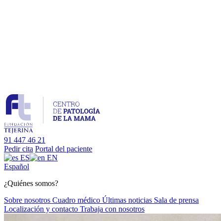
91 447 46 21
Pedir cita
Portal del paciente
ES
EN
Es
pañol
¿Quiénes somos?
Sobre nosotros
Cuadro médico
Últimas noticias
Sala de prensa
Localización y contacto
Trabaja con nosotros