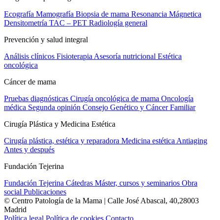
Ecografía
Mamografía
Biopsia de mama
Resonancia Mágnetica
Densitometría
TAC – PET
Radiología general
Prevención y salud integral
Análisis clínicos
Fisioterapia
Asesoría nutricional
Estética
oncológica
Cáncer de mama
Pruebas diagnósticas
Cirugía oncológica de mama
Oncología
médica
Segunda opinión
Consejo Genético y Cáncer Familiar
Cirugía Plástica y Medicina Estética
Cirugía plástica, estética y reparadora
Medicina estética
Antiaging
Antes y después
Fundación Tejerina
Fundación Tejerina
Cátedras
Máster, cursos y seminarios
Obra
social
Publicaciones
© Centro Patología de la Mama | Calle José Abascal, 40,28003
Madrid
Política legal
Política de cookies
Contacto