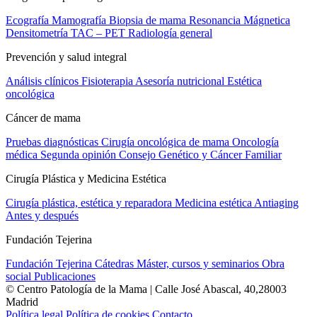
Ecografía
Mamografía
Biopsia de mama
Resonancia Mágnetica
Densitometría
TAC – PET
Radiología general
Prevención y salud integral
Análisis clínicos
Fisioterapia
Asesoría nutricional
Estética
oncológica
Cáncer de mama
Pruebas diagnósticas
Cirugía oncológica de mama
Oncología
médica
Segunda opinión
Consejo Genético y Cáncer Familiar
Cirugía Plástica y Medicina Estética
Cirugía plástica, estética y reparadora
Medicina estética
Antiaging
Antes y después
Fundación Tejerina
Fundación Tejerina
Cátedras
Máster, cursos y seminarios
Obra
social
Publicaciones
© Centro Patología de la Mama | Calle José Abascal, 40,28003
Madrid
Política legal
Política de cookies
Contacto