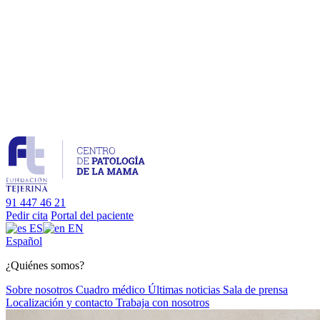
91 447 46 21
Pedir cita
Portal del paciente
ES
EN
Es
pañol
¿Quiénes somos?
Sobre nosotros
Cuadro médico
Últimas noticias
Sala de prensa
Localización y contacto
Trabaja con nosotros