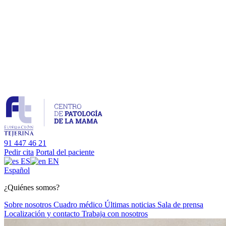
91 447 46 21
Pedir cita
Portal del paciente
ES
EN
Es
pañol
¿Quiénes somos?
Sobre nosotros
Cuadro médico
Últimas noticias
Sala de prensa
Localización y contacto
Trabaja con nosotros