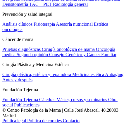
Densitometría
TAC – PET
Radiología general
Prevención y salud integral
Análisis clínicos
Fisioterapia
Asesoría nutricional
Estética
oncológica
Cáncer de mama
Pruebas diagnósticas
Cirugía oncológica de mama
Oncología
médica
Segunda opinión
Consejo Genético y Cáncer Familiar
Cirugía Plástica y Medicina Estética
Cirugía plástica, estética y reparadora
Medicina estética
Antiaging
Antes y después
Fundación Tejerina
Fundación Tejerina
Cátedras
Máster, cursos y seminarios
Obra
social
Publicaciones
© Centro Patología de la Mama | Calle José Abascal, 40,28003
Madrid
Política legal
Política de cookies
Contacto