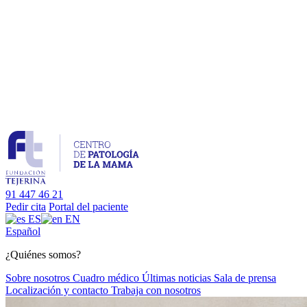
91 447 46 21
Pedir cita
Portal del paciente
ES
EN
Es
pañol
¿Quiénes somos?
Sobre nosotros
Cuadro médico
Últimas noticias
Sala de prensa
Localización y contacto
Trabaja con nosotros