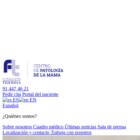
91 447 46 21
Pedir cita
Portal del paciente
ES
EN
Es
pañol
¿Quiénes somos?
Sobre nosotros
Cuadro médico
Últimas noticias
Sala de prensa
Localización y contacto
Trabaja con nosotros