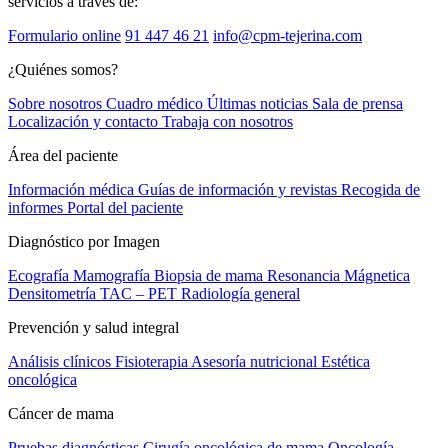
servicios a través de:
Formulario online
91 447 46 21
info@cpm-tejerina.com
¿Quiénes somos?
Sobre nosotros
Cuadro médico
Últimas noticias
Sala de prensa
Localización y contacto
Trabaja con nosotros
Área del paciente
Información médica
Guías de información y revistas
Recogida de
informes
Portal del paciente
Diagnóstico por Imagen
Ecografía
Mamografía
Biopsia de mama
Resonancia Mágnetica
Densitometría
TAC – PET
Radiología general
Prevención y salud integral
Análisis clínicos
Fisioterapia
Asesoría nutricional
Estética
oncológica
Cáncer de mama
Pruebas diagnósticas
Cirugía oncológica de mama
Oncología