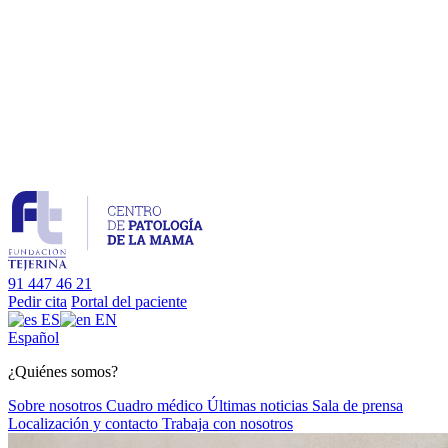
91 447 46 21
Pedir cita
Portal del paciente
ES
EN
Es
pañol
¿Quiénes somos?
Sobre nosotros
Cuadro médico
Últimas noticias
Sala de prensa
Localización y contacto
Trabaja con nosotros