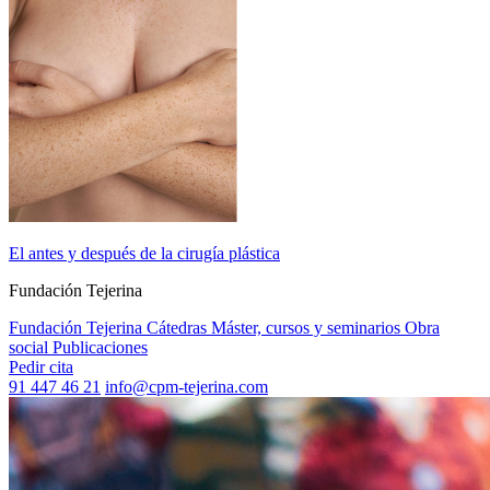
El antes y después de la cirugía plástica
Fundación Tejerina
Fundación Tejerina
Cátedras
Máster, cursos y seminarios
Obra
social
Publicaciones
Pedir cita
91 447 46 21
info@cpm-tejerina.com