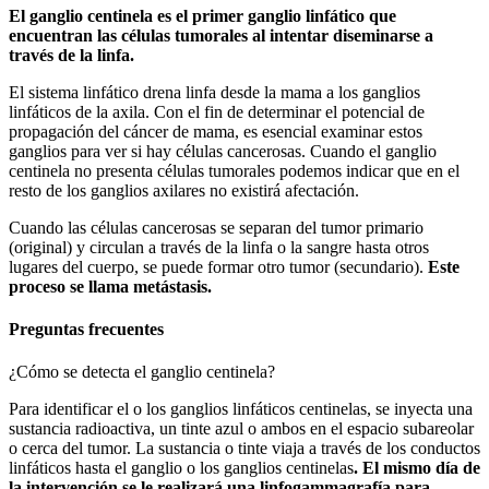
El ganglio centinela es el primer ganglio linfático que
encuentran las células tumorales al intentar diseminarse a
través de la linfa.
El sistema linfático drena linfa desde la mama a los ganglios
linfáticos de la axila. Con el fin de determinar el potencial de
propagación del cáncer de mama, es esencial examinar estos
ganglios para ver si hay células cancerosas. Cuando el ganglio
centinela no presenta células tumorales podemos indicar que en el
resto de los ganglios axilares no existirá afectación.
Cuando las células cancerosas se separan del tumor primario
(original) y circulan a través de la linfa o la sangre hasta otros
lugares del cuerpo, se puede formar otro tumor (secundario).
Este
proceso se llama metástasis.
Preguntas frecuentes
¿Cómo se detecta el ganglio centinela?
Para identificar el o los ganglios linfáticos centinelas, se inyecta una
sustancia radioactiva, un tinte azul o ambos en el espacio subareolar
o cerca del tumor. La sustancia o tinte viaja a través de los conductos
linfáticos hasta el ganglio o los ganglios centinelas
. El mismo día de
la intervención se le realizará una linfogammagrafía para