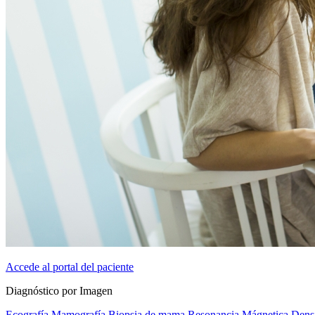
Accede al portal del paciente
Diagnóstico por Imagen
Ecografía
Mamografía
Biopsia de mama
Resonancia Mágnetica
Dens