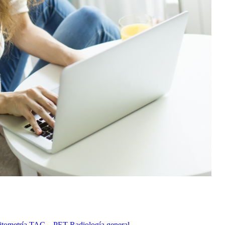
itometría
TAC – PET
Radiología general