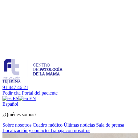
91 447 46 21
Pedir cita
Portal del paciente
ES
EN
Es
pañol
¿Quiénes somos?
Sobre nosotros
Cuadro médico
Últimas noticias
Sala de prensa
Localización y contacto
Trabaja con nosotros