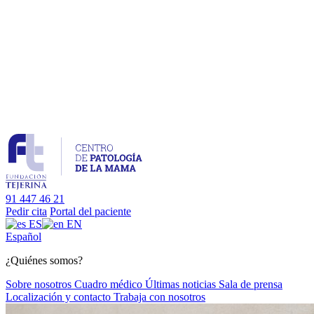
91 447 46 21
Pedir cita
Portal del paciente
ES
EN
Es
pañol
¿Quiénes somos?
Sobre nosotros
Cuadro médico
Últimas noticias
Sala de prensa
Localización y contacto
Trabaja con nosotros