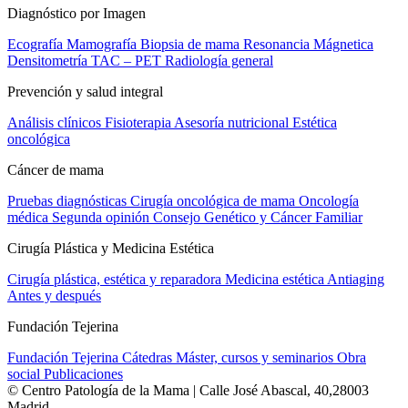
Diagnóstico por Imagen
Ecografía
Mamografía
Biopsia de mama
Resonancia Mágnetica
Densitometría
TAC – PET
Radiología general
Prevención y salud integral
Análisis clínicos
Fisioterapia
Asesoría nutricional
Estética
oncológica
Cáncer de mama
Pruebas diagnósticas
Cirugía oncológica de mama
Oncología
médica
Segunda opinión
Consejo Genético y Cáncer Familiar
Cirugía Plástica y Medicina Estética
Cirugía plástica, estética y reparadora
Medicina estética
Antiaging
Antes y después
Fundación Tejerina
Fundación Tejerina
Cátedras
Máster, cursos y seminarios
Obra
social
Publicaciones
© Centro Patología de la Mama | Calle José Abascal, 40,28003
Madrid