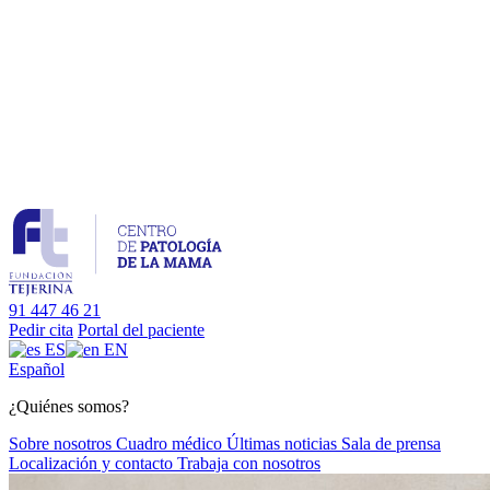
91 447 46 21
Pedir cita
Portal del paciente
ES
EN
Es
pañol
¿Quiénes somos?
Sobre nosotros
Cuadro médico
Últimas noticias
Sala de prensa
Localización y contacto
Trabaja con nosotros