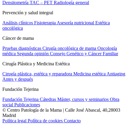
Densitometría
TAC – PET
Radiología general
Prevención y salud integral
Análisis clínicos
Fisioterapia
Asesoría nutricional
Estética
oncológica
Cáncer de mama
Pruebas diagnósticas
Cirugía oncológica de mama
Oncología
médica
Segunda opinión
Consejo Genético y Cáncer Familiar
Cirugía Plástica y Medicina Estética
Cirugía plástica, estética y reparadora
Medicina estética
Antiaging
Antes y después
Fundación Tejerina
Fundación Tejerina
Cátedras
Máster, cursos y seminarios
Obra
social
Publicaciones
© Centro Patología de la Mama | Calle José Abascal, 40,28003
Madrid
Política legal
Política de cookies
Contacto