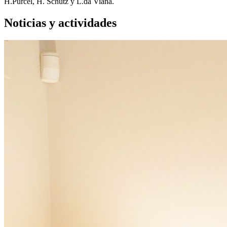
H.Purcel, H. Schütz y L.da Viana.
Noticias y actividades