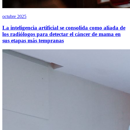
octubre 2025
La inteligencia artificial se consolida como aliada de
los radiólogos para detectar el cáncer de mama en
sus etapas más tempranas