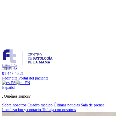
91 447 46 21
Pedir cita
Portal del paciente
ES
EN
Es
pañol
¿Quiénes somos?
Sobre nosotros
Cuadro médico
Últimas noticias
Sala de prensa
Localización y contacto
Trabaja con nosotros