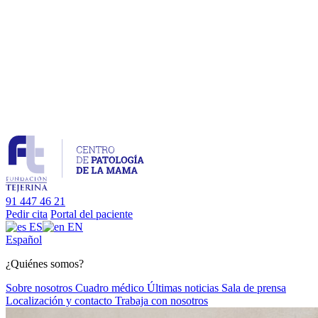
91 447 46 21
Pedir cita
Portal del paciente
ES
EN
Es
pañol
¿Quiénes somos?
Sobre nosotros
Cuadro médico
Últimas noticias
Sala de prensa
Localización y contacto
Trabaja con nosotros