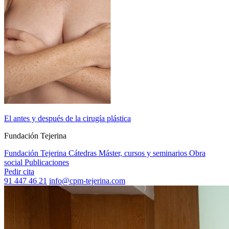
El antes y después de la cirugía plástica
Fundación Tejerina
Fundación Tejerina
Cátedras
Máster, cursos y seminarios
Obra
social
Publicaciones
Pedir cita
91 447 46 21
info@cpm-tejerina.com