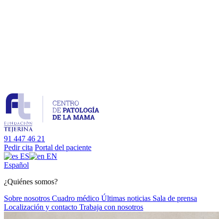
91 447 46 21
Pedir cita
Portal del paciente
ES
EN
Es
pañol
¿Quiénes somos?
Sobre nosotros
Cuadro médico
Últimas noticias
Sala de prensa
Localización y contacto
Trabaja con nosotros