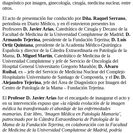
diagnóstico por imagen, ginecología, cirugía, medicina nuclear, entre
otros.
El acto de presentación fue conducido por
Dña.
Raquel Serrano
,
periodista en Diario Médico, y en él estuvieron presentes los
Profesores
D. Javier Arias
, Catedrático de Cirugía y Decano de la
Facultad de Medicina de la Universidad Complutense de Madrid;
D.
Armando Tejerina
, presidente de la Fundación Tejerina;
D. Luis
Ortiz Quintana
, presidente de la Academia Médico-Quirúrgica
Española y director de la Cátedra Extraordinaria en Patología de la
Mama,
D.
Miguel Martín
, Catedrático de Medicina de la
Universidad Complutense y jefe de Servicio de Oncología del
Hospital General Universitario Gregorio Marañón;
D. Álvaro
Ruibal
, ex – jefe del Servicio de Medicina Nuclear del Complejo
Hospitalario Universitario de Santiago de Compostela, y el
Dr. D.
Alejandro Tejerina
, jefe del Área de Diagnóstico por Imagen del
Centro de Patología de la Mama – Fundación Tejerina.
El
Profesor D. Javier Arias
fue el encargado de inaugurar el acto y
en su intervención expuso que
«la rápida evolución de la imagen
médica ha transformado el abordaje de las enfermedades
mamarias. Este libro, ‘Imagen Médica en Patología Mamaria’,
patrocinado por la Cátedra Extraordinaria de Patología de la
Mama de la Fundación Tejerina, en colaboración con la Facultad
de Medicina de la Universidad Complutense de Madrid, podría