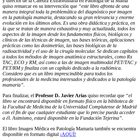
y director de la Cátedra Extraordinaria en Patología de la Mama
quiso remarcar en su intervención que
“este libro afronta de una
manera integral toda la problemática del diagnóstico por imagen
en la patología mamaria, destacando su gran relevancia y enorme
evolución en los últimos años.
Es una obra didáctica y práctica, en
la que se tratan de manera exhaustiva y muy actualizada, todos los
aspectos de la imagen desde los fundamentos físicos, biológicos y
clínicos de las técnicas de imagen, sus bases teóricas, aplicaciones
prácticas como las dosimetrías, las bases biológicas de la
radioactividad y el uso de la cirugía molecular. Se dedican capítulos
a todos los métodos de imagen anatómica estructurales, como Rx
TAC, ECO y RM, así como a las de imagen multimodal PET/TAC y
PET/RM y finaliza con un capítulo dedicado a la radiómica.
Considero que es un libro imprescindible para todos los
profesionales de la medicina interesados y dedicados a la patología
mamaria”.
Para finalizar, el
Profesor D. Javier Arias
quiso recordar que
“el
libro se encontrará disponible en formato físico en la biblioteca de
la Facultad de Medicina de la Universidad Complutense de Madrid
con el fin de que cualquier estudiante que lo precise pueda acceder
a él. Asimismo, estará disponible en la Fundación Tejerina”.
El libro Imagen Médica en Patología Mamaria también se encuentra
disponible en formato digital
¡AQUÍ!