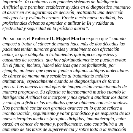
imparable. Ya contamos con potentes sistemas de Inteligencia
Artificial que permiten establecer ayudas en el diagnóstico mamario
al asistir en los algoritmos de decisión, realizando una detección
más precisa y evitando errores. Frente a esta nueva realidad, los
profesionales debemos aprender a utilizar la IA y validar su
efectividad y seguridad en la práctica diaria”.
Por su parte, el
Profesor D. Miguel Martín
expuso que
“cuando
empecé a tratar el cáncer de mama hace más de dos décadas las
pacientes tenían tumores grandes y usualmente con afectación
axilar, lo que obligaba a tratamientos quirúrgicos agresivos y
causantes de secuelas, que hoy afortunadamente se pueden evitar.
En el futuro, incluso, habrá técnicas que nos facilitarán, por
ejemplo, no tener que operar frente a algunos subtipos moleculares
de cáncer de mama muy sensibles al tratamiento médico
antitumoral, especialmente cuando se diagnostiquen de forma
precoz. Las nuevas tecnologías de imagen están evolucionando de
manera progresiva. Su eficacia se incrementará mucho cuando la
Inteligencia Artificial se incorpore y nos ayude a analizar los datos
y consiga sofisticar los resultados que se obtienen con este análisis.
Nos permitirá contar con grandes avances en lo que se refiere a
monitorización, seguimiento y valor pronóstico y de respuesta de las
nuevas terapias médicas (terapias dirigidas, inmunoterapia, entre
otras) en cáncer de mama y, posiblemente, esto contribuirá a un
aumento de las tasas de supervivencia y sobre todo a la reducción