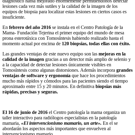
diagnóstico había mejorado enormemente permitiéndonos detectar
lesiones cada vez más sutiles y la calidad de la imagen de los
equipos de biopsia para localizar estas lesiones en ciertos casos es
insuficiente.
En
febrero del año 2016
se instala en el Centro Patología de la
Mama- Fundación Tejerina el primer equipo del mundo de mesa
prona esterotáxica con Tomosíntesis habiendo realizado hasta el
momento actual por encima de
120 biopsias, todas ellas con éxito.
Las grandes ventajas de este nuevo equipo son las
mejoras en la
calidad de la imagen
gracias a un detector más amplio de selenio y
a la capacidad de detectar lesiones únicamente visibles en
Tomosíntesis como algunas distorsiones. Además incorpora
grandes
ventajas de software y ergonomía
que hace los procedimientos
mucho más rápidos y cómodos para las pacientes siendo el tiempo
aproximado entre 15 y 20 minutos. En definitiva
biopsias más
rápidas, precisas y seguras.
El 16 de junio de 2016
el Centro patología la mama organiza un
taller interactivo para radiólogos especialistas en la patología
mamaria,
«El intervencionismo mamario, un arte».
En el se
abordarán los aspectos más importantes que envuelven al
intervencionismo mamario.