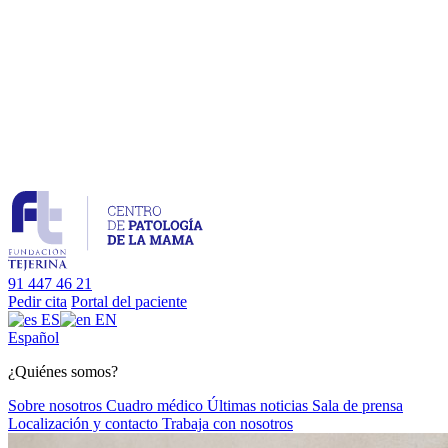
91 447 46 21
Pedir cita
Portal del paciente
ES
EN
Es
pañol
¿Quiénes somos?
Sobre nosotros
Cuadro médico
Últimas noticias
Sala de prensa
Localización y contacto
Trabaja con nosotros