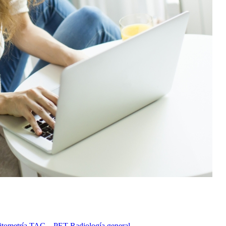
itometría
TAC – PET
Radiología general