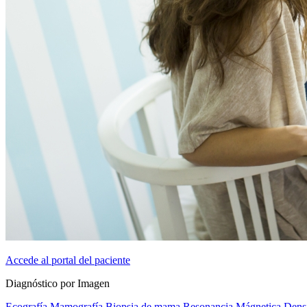
Accede al portal del paciente
Diagnóstico por Imagen
Ecografía
Mamografía
Biopsia de mama
Resonancia Mágnetica
Dens