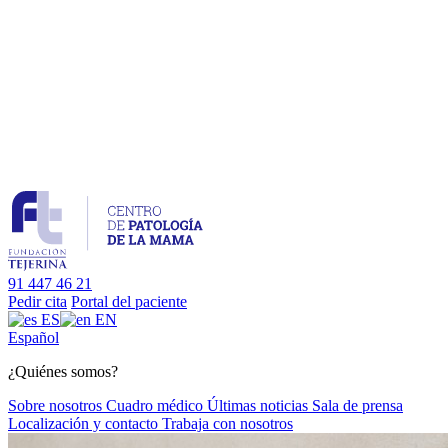
91 447 46 21
Pedir cita
Portal del paciente
ES
EN
Es
pañol
¿Quiénes somos?
Sobre nosotros
Cuadro médico
Últimas noticias
Sala de prensa
Localización y contacto
Trabaja con nosotros