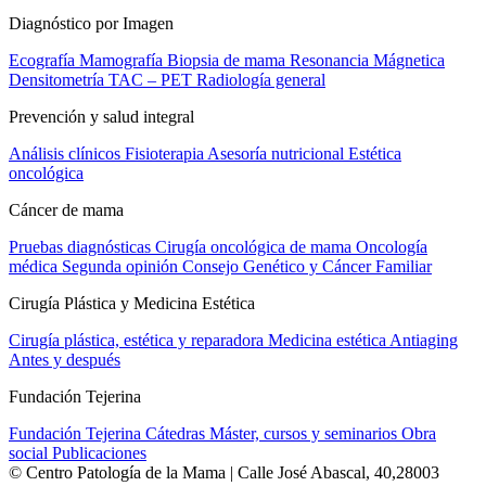
Diagnóstico por Imagen
Ecografía
Mamografía
Biopsia de mama
Resonancia Mágnetica
Densitometría
TAC – PET
Radiología general
Prevención y salud integral
Análisis clínicos
Fisioterapia
Asesoría nutricional
Estética
oncológica
Cáncer de mama
Pruebas diagnósticas
Cirugía oncológica de mama
Oncología
médica
Segunda opinión
Consejo Genético y Cáncer Familiar
Cirugía Plástica y Medicina Estética
Cirugía plástica, estética y reparadora
Medicina estética
Antiaging
Antes y después
Fundación Tejerina
Fundación Tejerina
Cátedras
Máster, cursos y seminarios
Obra
social
Publicaciones
© Centro Patología de la Mama | Calle José Abascal, 40,28003