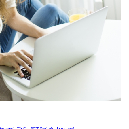
itometría
TAC – PET
Radiología general