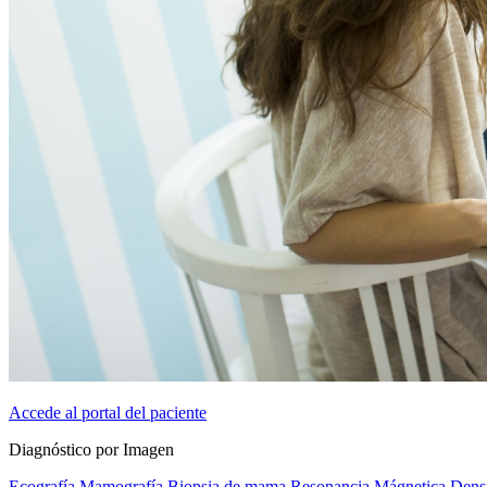
Accede al portal del paciente
Diagnóstico por Imagen
Ecografía
Mamografía
Biopsia de mama
Resonancia Mágnetica
Dens