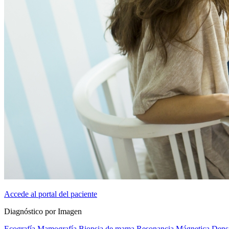
Accede al portal del paciente
Diagnóstico por Imagen
Ecografía
Mamografía
Biopsia de mama
Resonancia Mágnetica
Dens