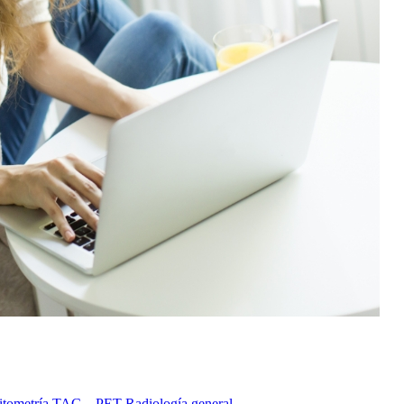
itometría
TAC – PET
Radiología general