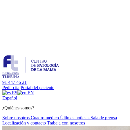
91 447 46 21
Pedir cita
Portal del paciente
ES
EN
Es
pañol
¿Quiénes somos?
Sobre nosotros
Cuadro médico
Últimas noticias
Sala de prensa
Localización y contacto
Trabaja con nosotros