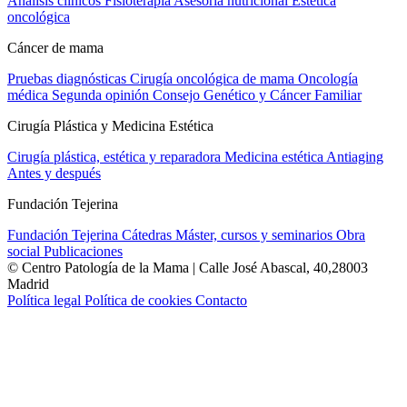
Análisis clínicos
Fisioterapia
Asesoría nutricional
Estética
oncológica
Cáncer de mama
Pruebas diagnósticas
Cirugía oncológica de mama
Oncología
médica
Segunda opinión
Consejo Genético y Cáncer Familiar
Cirugía Plástica y Medicina Estética
Cirugía plástica, estética y reparadora
Medicina estética
Antiaging
Antes y después
Fundación Tejerina
Fundación Tejerina
Cátedras
Máster, cursos y seminarios
Obra
social
Publicaciones
© Centro Patología de la Mama | Calle José Abascal, 40,28003
Madrid
Política legal
Política de cookies
Contacto