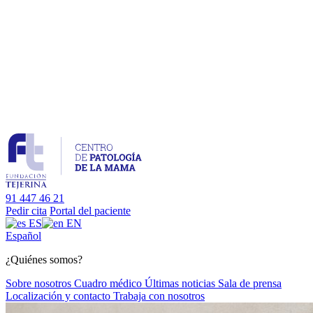
91 447 46 21
Pedir cita
Portal del paciente
ES
EN
Es
pañol
¿Quiénes somos?
Sobre nosotros
Cuadro médico
Últimas noticias
Sala de prensa
Localización y contacto
Trabaja con nosotros