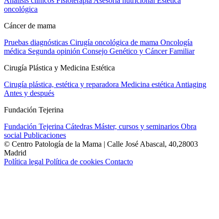
Análisis clínicos
Fisioterapia
Asesoría nutricional
Estética
oncológica
Cáncer de mama
Pruebas diagnósticas
Cirugía oncológica de mama
Oncología
médica
Segunda opinión
Consejo Genético y Cáncer Familiar
Cirugía Plástica y Medicina Estética
Cirugía plástica, estética y reparadora
Medicina estética
Antiaging
Antes y después
Fundación Tejerina
Fundación Tejerina
Cátedras
Máster, cursos y seminarios
Obra
social
Publicaciones
© Centro Patología de la Mama | Calle José Abascal, 40,28003
Madrid
Política legal
Política de cookies
Contacto