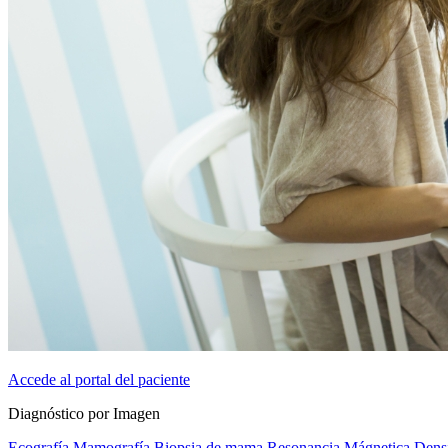
Accede al portal del paciente
Diagnóstico por Imagen
Ecografía
Mamografía
Biopsia de mama
Resonancia Mágnetica
Dens