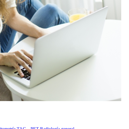
itometría
TAC – PET
Radiología general