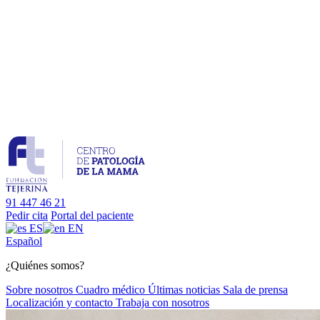
91 447 46 21
Pedir cita
Portal del paciente
ES
EN
Es
pañol
¿Quiénes somos?
Sobre nosotros
Cuadro médico
Últimas noticias
Sala de prensa
Localización y contacto
Trabaja con nosotros