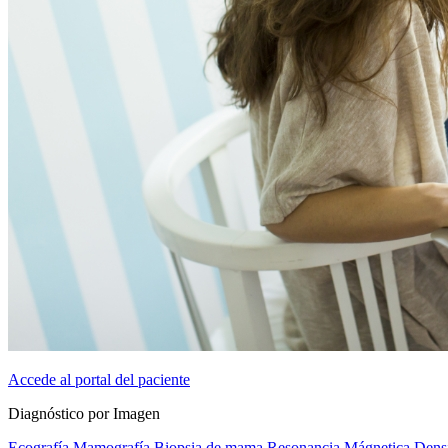
Accede al portal del paciente
Diagnóstico por Imagen
Ecografía
Mamografía
Biopsia de mama
Resonancia Mágnetica
Dens