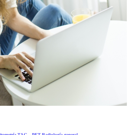
itometría
TAC – PET
Radiología general